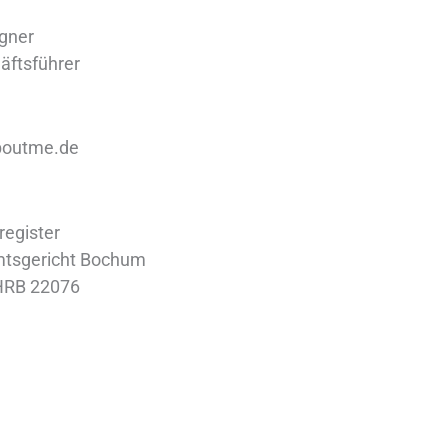
gner
äftsführer
boutme.de
register
Amtsgericht Bochum
HRB 22076